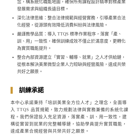
念，構系統化職能地圖，確保所有課程設計精準對標產業
發展需求與組織長遠目標。
深化法律思維：整合法律規範與經營實務，引導產業合法
化經營，從源頭有效降低消費糾紛與法律風險。
嚴謹教學品質：導入 TTQS 標準作業程序，落實「產、
訓、用」一致性，確保訓練成效不僅止於滿意度，更轉化
為實質職能提升。
整合內部資源建立「實習、輔導、就業」之人才供給鏈，
從根本解決美業微型企業人力短缺與經營風險，達成共榮
共好之願景。
訓練承諾
本中心承諾秉持「培訓美業全方位人才」之理念，全面導
入 TTQS 品質規範，致力規劃法律與實務兼備的系統化課
程。我們保證投入充足資源，落實產、訓、用一致性，建
構從實習到就業的完整輔導鏈，協助學員提升實質職能，
達成產業合規經營與共榮共好之願景。