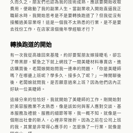
久而久之，朋友們也認為我的技術成熟，應該要開始收取
費用，便啟動了我的副業人生。當副業收入開始直逼我正
職薪水時，我開始思考是不是要轉換跑道了？但我從沒有
接觸過美容業呀！這是一個我不太熟悉的行業，是不是要
去找份工作，在店家滾個幾年學經驗才行？
轉換跑道的開始
有一次我從高雄回來基隆，約好要幫朋友嫁接睫毛，卻忘
了帶黑膠，緊急之下就上網找了一間美睫材料專賣店。進
店購買後，老闆娘開始問我一連串的問題，「你是美睫師
嗎？在哪邊上班呢？學多久、接多久了呢？」一陣閒聊後
後，老闆娘就問我，是否願意過來上班？因為他們店內正
好缺一位美睫師。
這緣分來的恰恰好，我就開始了美睫師的工作。剛開始對
於美容服務業不太熟悉，像是該如何與客人應對交談、基
本服務及禮貌、服務的細節等等，我一概不知，就像是一
個剛出社會的新人，心裡非常挫折。因為之前在公司上班
的我，其實是非常得心應手的，怎麼換了一行業，就像是