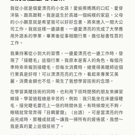
我從小就是個愛漂亮的小女孩！愛偷擦媽媽的口紅、愛穿
洋裝、跟高跟鞋。我是誕生於高雄一個純樸的家庭，父母
的小小願意就是希望我可以好好念書，將來進入一間大公
司工作。我就這樣一邊讀書、一邊愛漂亮的完成了大學應
用外語系的學業，畢業後從事相關行業，擔任秘書性質的
工作。
我秉持著從小到大的習慣，一邊愛漂亮也一邊工作時，發
現了「接睫毛」這個行業。我原本是客人的角色，每個月
準時乖乖報到接睫毛，但每次消費時，總覺得美睫師這個
行業真是好呀！可以漂漂亮亮的工作，看起來專業又美
麗，消費金額也不低，萌生了我想學習技術的念頭。
在學習美睫技術的同時，也利用下班時間預約朋友來練習
嫁接。學習過程總是辛苦的，例如︰我只能坐在床邊接睫
毛，接完睫毛要花上一倍的時間休息。有時候燈光不夠，
眼睛就常常弄得「目睭蒙霧」（台語）。可是當溧亮的作
品完成時，那種成就感～讓我一掃所有的疲倦感，我想～
我是真的愛上這個技術了。