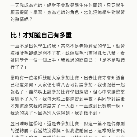
一天我成為老師，絕對不會取笑學生任何問題，只要學生
願意提問、學習，身為老師的角色，怎能澆熄學生對學習
的熱情呢？
比！才知道自己有多重
一直不是出色學生的我，當然不是老師鍾愛的學生。勤勞
嫁接睫毛卻總是開不了花，紋綉眉毛也畫得亂七八糟，看
著同學們一個一個上手，我難過的問自已︰「是不是轉錯
行了？」
當時有一位老師鼓勵大家參加比賽，出去比賽才會知道自
己程度如何，大家便七嘴八舌地討論參加，我也跟著一起
報名了。雖然嘴上說參加比賽學個經驗，但心中求勝慾望
是騙不了人的，我每天晚上都練習到半夜，與同學討論後
才知道原來我的速度差了一大截。一直練到比賽前一晚，
我急的哭了～因為別人做得到，我卻做不到。
翌日睡眼惺忪地，還是去參加比賽。但這一篇不是偶像劇
的逆轉勝，我當然沒得獎。但我激勵自己，這樣的結果代