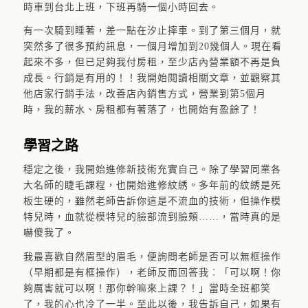
時車到台北上班，下班再騎一個小時回去。
有一次騎到睡著，差一點在汐止摔車。到了第三個月，就
突然多了很多預約訊息，一個月增加到20幾個人。現在看
起來不多，但已足夠我付房租，至少店內營業額不再是負
成長。行銷是有用的！！我開始閱讀相關文章，並觀察其
他店家行銷手法，改善店內銷售方式，營業到第5個月
時，我的薪水、房租都有著落了，也開始有盈餘了！
學習之路
穩定之後，我開始進修新技術充實自己。除了學習同業各
大名師的睫毛課程，也開始進修紋綉。多年前的紋綉是死
板生硬的，雖然老師告訴你這是不流血的技術，但操作模
特兒時，血就從模特兒的臉部流到臉頰……，當時真的是
嚇傻我了。
我最喜歡自然眉型的眉毛，便詢問老師是否可以無框操作
（早期都是有框操作），老師反而回答我︰「可以啊！你
夠厲害就可以啊！那你幹嘛來上課？！」當時全班都笑
了，我的心也冷了一半。至此以後，我告訴自己，如果有