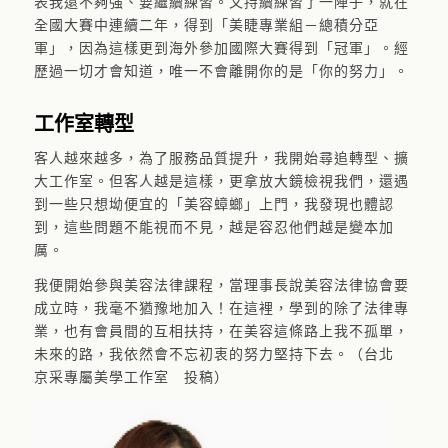
表我還不夠強、要繼續練習。又持續練習了一陣子，就在
全國大賽中連續二年，得到「美睫專業組－總積分亞
軍」，因為這樣更到海外參加國際大賽得到「冠軍」。經
歷過一切才會知道，唯一不會離開你的是「你的努力」。
工作室轉型
客人越來越多，為了服務品質提升，我開始尋追轉型、擴
大工作室。但客人越是這樣，更拿放大鏡檢視我們，還遇
到一些只想坳便宜的「美容蟑螂」上門，我發現也體認
到，這些問題不能視而不見，越是容忍他們越是變本加
厲。
我便開始參與美容法律課程，當理事長說美容法律協會要
成立時，我毫不猶豫地加入！在這裡，學到的除了法律專
業，也有會員間的互相扶持，在美容這條路上我不孤單，
未來的路，我依然會不忘初衷的努力堅持下去。（台北
京采專屬美學工作室 投稿）