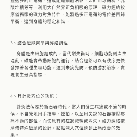
體過多的正電荷，造成組織細胞沾黏，如紅血球黏稠、乳
酸堆積等等。利用大自然界正負相吸的原理，磁力經絡按
摩儀獨家的磁力對焦特性，能將過多正電荷的電位差回歸
平衡，達到身體的穩定和諧。
3、結合磁能醫學與經絡調理：
身體是由細胞組成的，當代謝失衡時，細胞功能則產生
混亂，磁能會帶動細胞的運行，結合經絡可以有秩序更快
發揮著各種生理功能，達到未病先防，預防勝於治療，實
現養生最高指標。
4、具針灸穴位的功能：
針灸法萌發於新石器時代，當人們發生病痛或不適的時
候，不自覺地用手按摩、捶拍，以至用尖銳的石器按壓疼
痛不適的部位，而使原有的症狀減輕或消失，磁力經絡按
摩儀特殊磁頭的設計，點點深入穴位達到止痛改善的效
果。