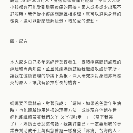
高達 50%~60%的人，有過肩頸痠痛的經驗，不管大人或
小孩都有可能受到肩頸痠痛的困擾。家人或多或少出現不
舒服時，我們從小疼痛問題互相處理，就可以避免身體的
發炎，還可以舒壓緩解疲勞，增加愛的流動。
四、感言
本人感謝自己多年來經營美容養生，累積疼痛問題處理的
經驗和專業知識，並且感謝媽媽鼓勵我繼續攻讀研究所，
讓我在健康管理的學識下紮根，深入研究探討身體疼痛發
炎的原因，讓我有發揮所長的機會。
媽媽要回雲林前，對著我說：「靖琳，如果爸爸當年生病
時，也能體驗妳用這樣的理療方法，或許現在他還在世，
妳也能繼續帶著我們ㄆㄚ ㄆㄚ(趴)走！」（當下我哭
了），媽媽因著您這句話，我期許自己，一定要用我的專
業去幫助成千上萬與您曾經一樣身受「疼痛」苦海的人，