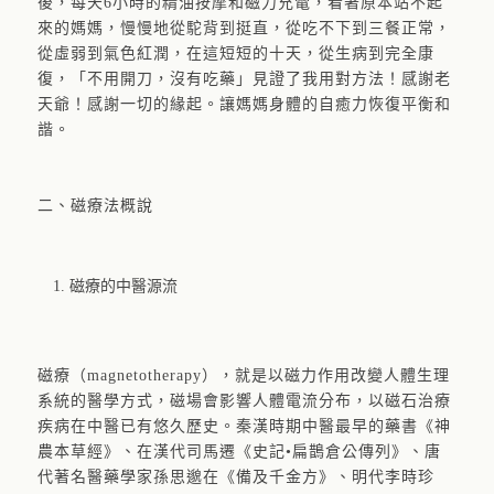
後，每天6小時的精油按摩和磁力充電，看著原本站不起
來的媽媽，慢慢地從駝背到挺直，從吃不下到三餐正常，
從虛弱到氣色紅潤，在這短短的十天，從生病到完全康
復，「不用開刀，沒有吃藥」見證了我用對方法！感謝老
天爺！感謝一切的緣起。讓媽媽身體的自癒力恢復平衡和
諧。
二、磁療法概說
磁療的中醫源流
磁療（magnetotherapy），就是以磁力作用改變人體生理
系統的醫學方式，磁場會影響人體電流分布，以磁石治療
疾病在中醫已有悠久歷史。秦漢時期中醫最早的藥書《神
農本草經》、在漢代司馬遷《史記•扁鵲倉公傳列》、唐
代著名醫藥學家孫思邈在《備及千金方》、明代李時珍