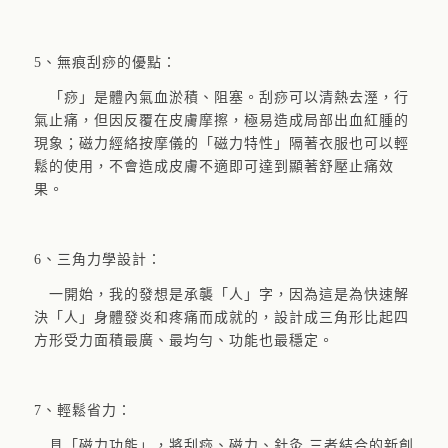
5、無痕刮痧的優點：
「痧」是體內氣血淤積、阻塞。刮痧可以清熱去溼，行
氣止痛，但因反覆在皮膚摩擦，極易造成局部
出血紅腫的
現象；磁力經絡按摩儀的「磁力特性」隔著衣服也可以輕
鬆的使用，不會造成皮膚不適即可達到顯著舒壓止痛效
果。
6、三角力學設計：
一開始，我的發想是承襲「人」字，因為這是為快速解
決「人」身體發炎和疼痛而成就的，設計成三角形比起四
方形受力面積最廣、最均勻、功能也最穩定。
7、輕鬆省力：
具「磁力功能」，將刮痧、磁力、針灸 三者結合的新創