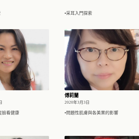
索
▪采耳入門探索
傅莉蘭
日
2020年3月3日
 從臉看健康
▪問題性肌膚與各美業的影響