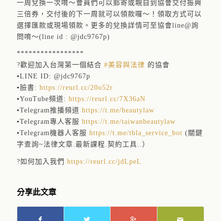
一周兌換一次唷～會員們可以郵寄或親自到協會交付振興
三倍券，交付後的下一周就可以領款囉～！領取方式可以
選擇匯款或現場領款。更多的兌換詳情可至協會line@詢
問唷～(line id : @jdc9767p)
*****************
?
歡迎加入台灣第一個結合
#
美容與法律
的協會
▪
LINE ID: @jdc9767p
▪
臉書:
https://reurl.cc/20o52r
▪
YouTube頻道:
https://reurl.cc/7X36aN
▪
Telegram推播頻道
https://t.me/beautylaw
▪
Telegram專人客服
https://t.me/taiwanbeautylaw
▪
Telegram機器人客服
https://t.me/tbla_service_bot
(關鍵
字查詢~法律文章.最新課程.契約工具..）
?
如何加入我們
https://reurl.cc/jdLpeL
分享此文章