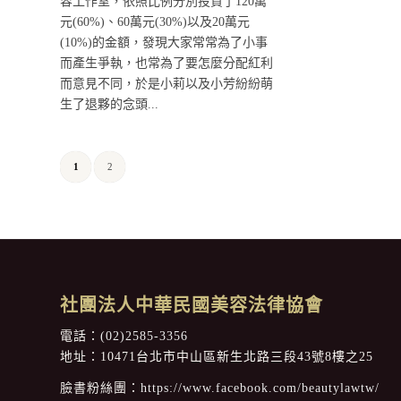
容工作室，依照比例分別投資了120萬
元(60%)、60萬元(30%)以及20萬元
(10%)的金額，發現大家常常為了小事
而產生爭執，也常為了要怎麼分配紅利
而意見不同，於是小莉以及小芳紛紛萌
生了退夥的念頭...
1
2
社團法人中華民國美容法律協會
電話：
(02)2585-3356
地址：10471台北市中山區新生北路三段43號8樓之25
臉書粉絲團：
https://www.facebook.com/beautylawtw/