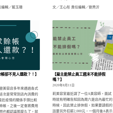
責任編輯／藍玉珊
文／王心彤 責任編輯／劉秀沂
賒帳卻不見人還款？！】
【雇主能禁止員工週末不能排假
嗎？】
日
2020年8月11日
營美容店多年來遇過各式
莉美容室最近請了一位A美容師，面試
這次是常常到店內消費的
時就有明確告知因為周六是店內最忙的
最近疫情的關係手頭比較
時候，因此禁止排休假，如果要請假的
賒帳，之後一定會將費用
話要另外扣薪2,000元，一個月後A表示
想也都認識那麼久了，就