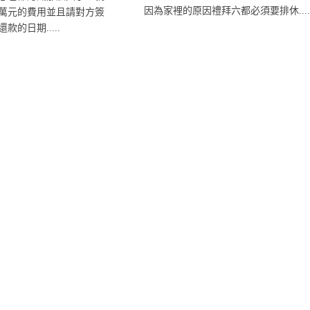
因為家裡的原因禮拜六都必須要排休....
萬元的費用並且請對方簽
款的日期.....