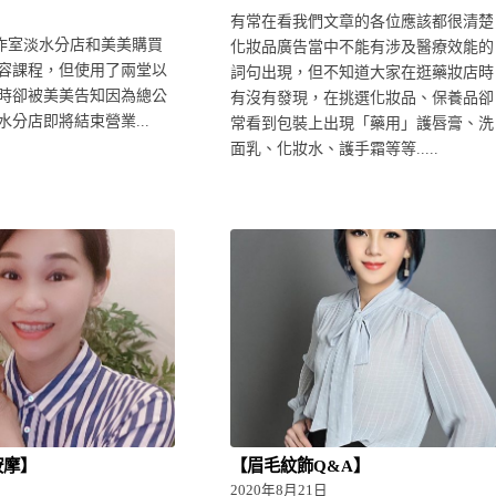
日
有常在看我們文章的各位應該都很清楚
作室淡水分店和美美購買
化妝品廣告當中不能有涉及醫療效能的
容課程，但使用了兩堂以
詞句出現，但不知道大家在逛藥妝店時
時卻被美美告知因為總公
有沒有發現，在挑選化妝品、保養品卻
分店即將結束營業...
常看到包裝上出現「藥用」護唇膏、洗
面乳、化妝水、護手霜等等.....
按摩】
【眉毛紋飾Q&A】
日
2020年8月21日