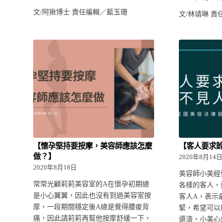
文/阿揪博士 責任編輯／藍玉珊
文/林靖琳 
【懷孕堅持要按摩，美容師應該怎麼
【客人要求
做？】
2020年8月14
2020年8月18日
美容師小美經
常常光顧莉莉美容室的A在懷孕初期總
各樣的客人，
是小心翼翼，因此也沒有到過美容室按
客人A，表示
摩，一段期間穩定後A總是覺得腰痠背
緊，希望可以
痛，因此請莉莉再幫他按摩舒緩一下，
還清，小美心