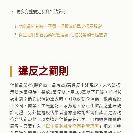
更多完整規定及資訊請參考
化粧品外包裝、容器、標籤或仿單之標示規定
衛生福利部食品藥物管理署-化粧品業務專區查詢
違反之罰則
化粧品業者(製造商、品牌商)若違反上述規定，未依法標
示法定事項時，將處1萬元以上至100萬以下罰鍰，並得按
次處罰；倘違規情節重大時，可以處勒令停業、歇業或廢
止公司、商業、工廠登記，或撤銷、廢止化粧品之登錄或
許可證。另外提醒販售業者應亦應確認所銷售產品是否均
符合法定規範，以免違規化粧品在市面上流通販售而遭裁
罰喔。只要進入「
衛生福利部食品藥物管理署
」網站，輸